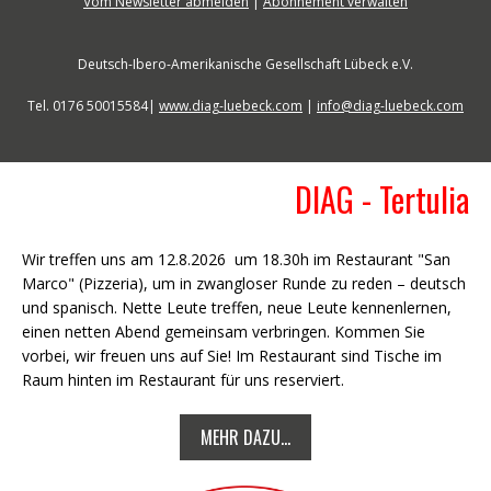
Vom Newsletter abmelden
|
Abonnement verwalten
Deutsch-Ibero-Amerikanische Gesellschaft Lübeck e.V.
Tel. 0176 50015584|
www.diag-luebeck.com
|
info@diag-luebeck.com
DIAG - Tertulia
Wir treffen uns am 12.8.2026 um 18.30h im Restaurant "San
Marco" (Pizzeria), um in zwangloser Runde zu reden – deutsch
und spanisch. Nette Leute treffen, neue Leute kennenlernen,
einen netten Abend gemeinsam verbringen. Kommen Sie
vorbei, wir freuen uns auf Sie! Im Restaurant sind Tische im
Raum hinten im Restaurant für uns reserviert.
MEHR DAZU...