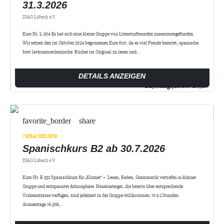
31.3.2026
DIAG Lübeck e.V.
Kurs Nr. L-304 Es hat sich eine kleine Gruppe von Literaturfreunden zusammengefunden.
Wir setzen den im Oktober 2024 begonnenen Kurs fort, da es viel Freude bereitet, spanische
bzw. lateinamerikanische Bücher im Original zu lesen und…
DETAILS ANZEIGEN
Di., 11 Aug.,
20:00 - 21:30
favorite_border
share
/ SPRACHKURSE
Spanischkurs B2 ab 30.7.2026
DIAG Lübeck e.V.
Kurs-Nr. E-332 Spanischkurs für „Könner“ – Lesen, Reden, Grammatik vertiefen in kleiner
Gruppe und entspannter Atmosphäre. Neueinsteiger, die bereits über entsprechende
Vorkenntnisse verfügen, sind jederzeit in der Gruppe willkommen. 10 x 2 Stunden
donnerstags 16.30h…