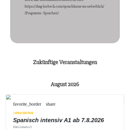
https://diag-luebeck.com/sprachkurse-im-ueberblick/
(Programm - Sprachen)
odus
Zukünftige Veranstaltungen
dus
August 2026
favorite_border
share
/ SPRACHKURSE
Spanisch intensiv A1 ab 7.8.2026
DIAG Lübeck e.V.