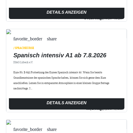
DETAILS ANZEIGEN
Do., 20 Aug.,
16:30 - 18:30
favorite_border
share
/ SPRACHKURSE
Spanisch intensiv A1 ab 7.8.2026
DIAG Lübeck e.V.
Kurs-Nr. E-692 Fortsetzung des Kurses Spanisch intensiv A1. Wenn Sie bereits
Grundkenntnisse der spanischen Sprache haben, können Sie sich gerne dem Kurs
anschließen. Lernen Sie in entspannter Atmosphäre in einer kleinen Gruppe freitags
nachmittags. 7…
DETAILS ANZEIGEN
Fr., 21 Aug.,
15:00 - 17:00
favorite_border
share