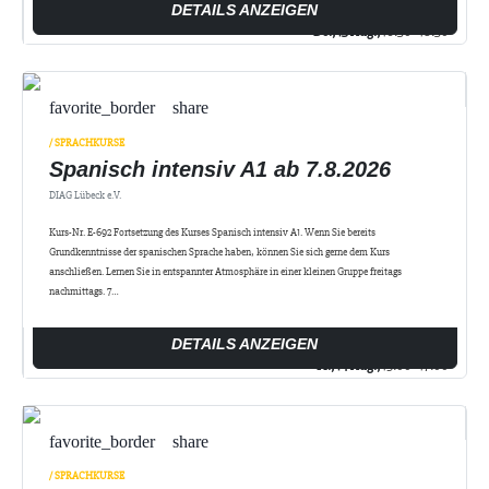
DETAILS ANZEIGEN
Do., 13 Aug.,
16:30 - 18:30
favorite_border
share
/ SPRACHKURSE
Spanisch intensiv A1 ab 7.8.2026
DIAG Lübeck e.V.
Kurs-Nr. E-692 Fortsetzung des Kurses Spanisch intensiv A1. Wenn Sie bereits
Grundkenntnisse der spanischen Sprache haben, können Sie sich gerne dem Kurs
anschließen. Lernen Sie in entspannter Atmosphäre in einer kleinen Gruppe freitags
nachmittags. 7…
DETAILS ANZEIGEN
Fr., 14 Aug.,
15:00 - 17:00
favorite_border
share
/ SPRACHKURSE