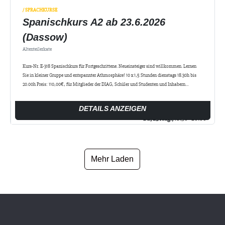
/ SPRACHKURSE
Spanischkurs A2 ab 23.6.2026
(Dassow)
Altenteilerkate
Kurs-Nr. E-318 Spanischkurs für Fortgeschrittene. Neueinsteiger sind willkommen. Lernen
Sie in kleiner Gruppe und entspannter Athmosphäre! 10 x 1,5 Stunden dienstags 18.30h bis
20.00h Preis: 110,00€, für Mitglieder der DIAG, Schüler und Studenten und Inhabern…
DETAILS ANZEIGEN
Di., 25 Aug.,
18:30 - 20:00
Mehr Laden