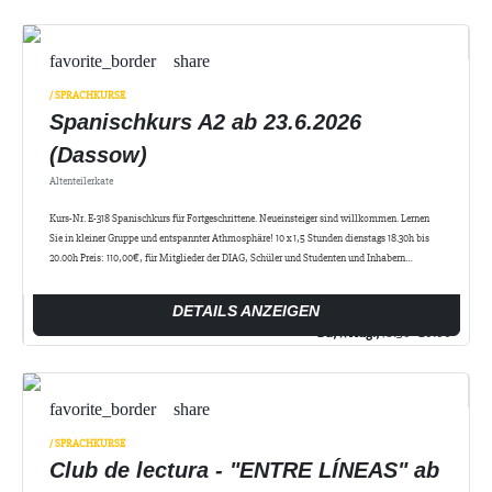
favorite_border
share
/ SPRACHKURSE
Spanischkurs A2 ab 23.6.2026
(Dassow)
Altenteilerkate
Kurs-Nr. E-318 Spanischkurs für Fortgeschrittene. Neueinsteiger sind willkommen. Lernen
Sie in kleiner Gruppe und entspannter Athmosphäre! 10 x 1,5 Stunden dienstags 18.30h bis
20.00h Preis: 110,00€, für Mitglieder der DIAG, Schüler und Studenten und Inhabern…
DETAILS ANZEIGEN
Di., 11 Aug.,
18:30 - 20:00
favorite_border
share
/ SPRACHKURSE
Club de lectura - "ENTRE LÍNEAS" ab