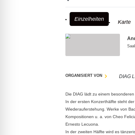
lssicheres Profil
Einzelheiten
Karte
-freundlicher Modus
An
den-Modus
Saal
psie-sicherer Modus
ORGANISIERT VON
DIAG L
Die DIAG lädt zu einem besonderen 
In der ersten Konzerthälfte steht de
Wiederauferstehung. Werke von Bach
Kompositionen u. a. von Cheo Felic
Ernesto Lecuona.
In der zweiten Hälfte wird es tänze