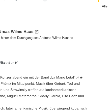
Alle
dreas-Wilms-Haus
 hinter dem Durchgang des Andreas-Wilms-Hauses
übeck e.V.
Konzertabend ein mit der Band „La Mano Letal“ 🎶🔥
r Phönix im Mittelpunkt: Musik über Geburt, Tod und
 und Strawinsky treffen auf lateinamerikanische
iano, Miguel Matamoros, Charly García, Fito Páez und
risch: lateinamerikanische Musik, überwiegend kubanisch