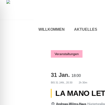
WILLKOMMEN
AKTUELLES
Veranstaltungen
31 Jan.
18:00
BIS
31 JAN., 20:30
2h 30m
ehinderten-Modus
LA MANO LET
Andreas-Wilms-Haus
Hüxtertoralle