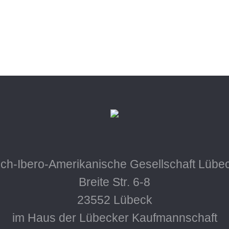
ch-Ibero-Amerikanische Gesellschaft Lübec
Breite Str. 6-8
23552 Lübeck
im Haus der Lübecker Kaufmannschaft