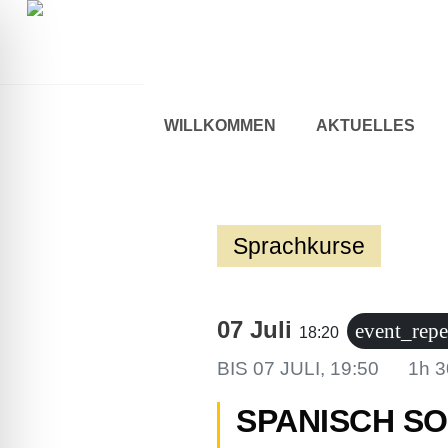
WILLKOMMEN
AKTUELLES
Sprachkurse
07 Juli
event_repe
18:20
BIS
07 JULI, 19:50
1h 
ehinderten-Modus
SPANISCH S