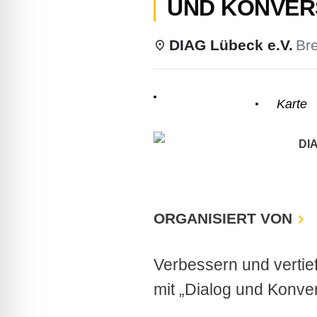
UND KONVER
lssicheres Profil
DIAG Lübeck e.V.
Bre
-freundlicher Modus
Einzelheiten
Karte
den-Modus
DIA
psie-sicherer Modus
ORGANISIERT VON
Verbessern und vertie
mit „Dialog und Konver