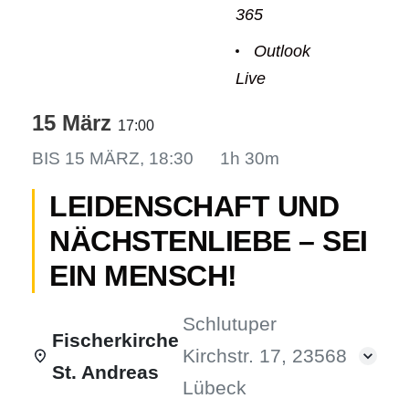
365
Outlook
Live
odus
15 März
17:00
BIS
15 MÄRZ, 18:30
1h 30m
LEIDENSCHAFT UND
NÄCHSTENLIEBE – SEI
dus
EIN MENSCH!
Schlutuper
Fischerkirche
Kirchstr. 17, 23568
St. Andreas
Lübeck