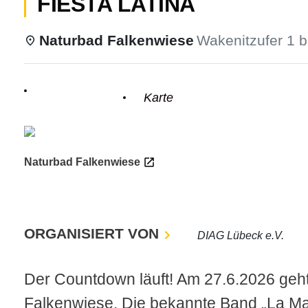
FIESTA LATINA
Naturbad Falkenwiese
Wakenitzufer 1 
odus
Einzelheiten
Karte
Naturbad Falkenwiese
dus
ORGANISIERT VON
DIAG Lübeck e.V.
Der Countdown läuft! Am 27.6.2026 geht 
Falkenwiese. Die bekannte Band „La Man