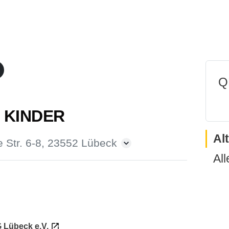
Q
 KINDER
Al
e Str. 6-8, 23552 Lübeck
All
 Lübeck e.V.