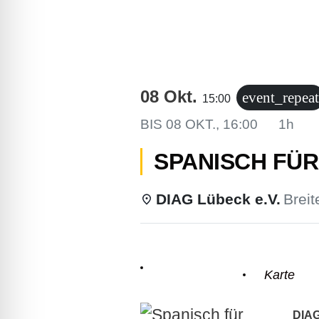
lssicheres Profil
-freundlicher Modus
08 Okt.
event_repeat
15:00
den-Modus
BIS
08 OKT., 16:00
1h
SPANISCH FÜR
psie-sicherer Modus
DIAG Lübeck e.V.
Breit
Einzelheiten
Karte
DIAG