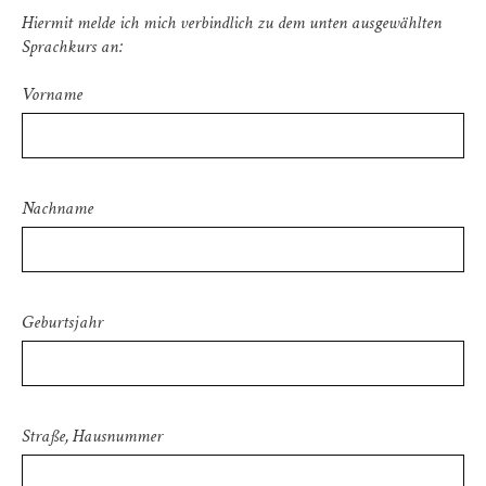
Bitte lasse dieses Feld leer.
Hiermit melde ich mich verbindlich zu dem unten ausgewählten
Sprachkurs an:
Vorname
odus
Nachname
dus
Geburtsjahr
Straße, Hausnummer