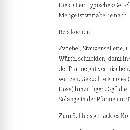
lssicheres Profil
Dies ist ein typisches Geri
Menge ist variabel je nach 
-freundlicher Modus
Reis kochen
den-Modus
Zwiebel, Stangensellerie, C
Würfel schneiden, dann in 
psie-sicherer Modus
der Pfanne gut vermischen.
würzen. Gekochte Frijoles 
Dose) hinzufügen. Ggf. die
Solange in der Pfanne umrüh
Zum Schluss gehacktes Kor