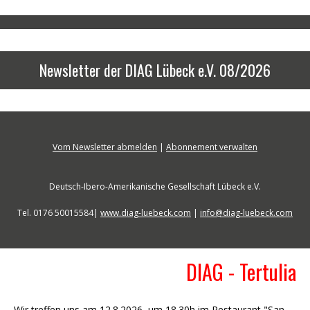
Newsletter der DIAG Lübeck e.V. 08/2026
Vom Newsletter abmelden
|
Abonnement verwalten
Deutsch-Ibero-Amerikanische Gesellschaft Lübeck e.V.
Tel. 0176 50015584|
www.diag-luebeck.com
|
info@diag-luebeck.com
DIAG - Tertulia
Wir treffen uns am 12.8.2026 um 18.30h im Restaurant "San