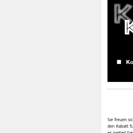
Sie freuen si
den Rabatt f
es weiter! Si