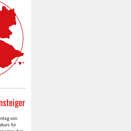
nsteiger
ontag von
zkurs für