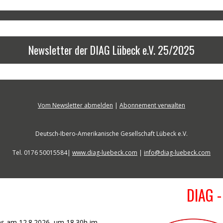
Newsletter der DIAG Lübeck e.V. 25/2025
Vom Newsletter abmelden
|
Abonnement verwalten
Deutsch-Ibero-Amerikanische Gesellschaft Lübeck e.V.
Tel. 0176 50015584|
www.diag-luebeck.com
|
info@diag-luebeck.com
DIAG -
uns am 12.8.2026 um 18.30h im