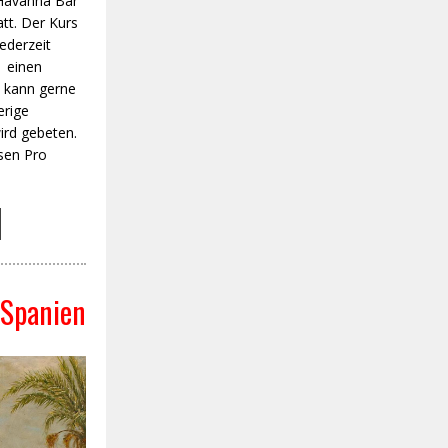
 Havanna Bar
att. Der Kurs
jederzeit
, einen
 kann gerne
erige
rd gebeten.
tsen Pro
 Spanien