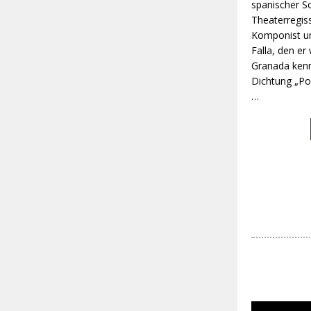
spanischer Sc
Theaterregis
Komponist un
Falla, den er
Granada kenn
Dichtung „Poe
…