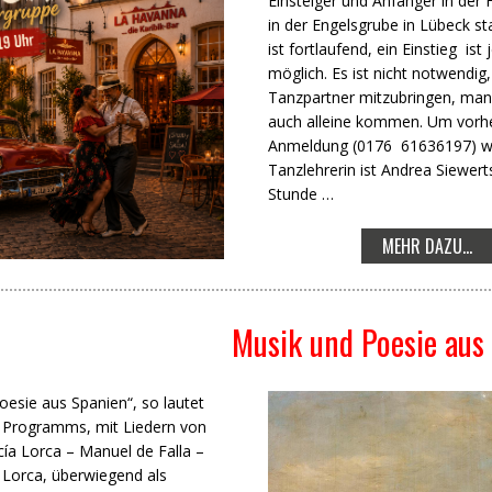
Einsteiger und Anfänger in der
in der Engelsgrube in Lübeck st
ist fortlaufend, ein Einstieg ist 
möglich. Es ist nicht notwendig
Tanzpartner mitzubringen, man
auch alleine kommen. Um vorh
Anmeldung (0176 61636197) wi
Tanzlehrerin ist Andrea Siewer
Stunde …
MEHR DAZU...
Musik und Poesie aus
oesie aus Spanien“, so lautet
s Programms, mit Liedern von
cía Lorca – Manuel de Falla –
 Lorca, überwiegend als