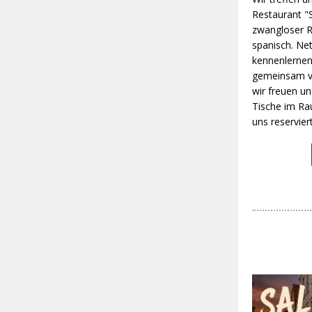
Restaurant "S
zwangloser R
spanisch. Net
kennenlernen
gemeinsam ve
wir freuen un
Tische im Ra
uns reserviert