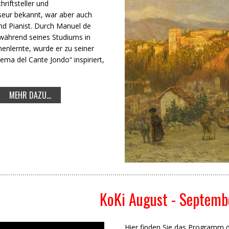
hriftsteller und
seur bekannt, war aber auch
d Pianist. Durch Manuel de
 während seines Studiums in
enlernte, wurde er zu seiner
ma del Cante Jondo“ inspiriert,
MEHR DAZU...
KoKi August - Septem
Hier finden Sie das Programm 