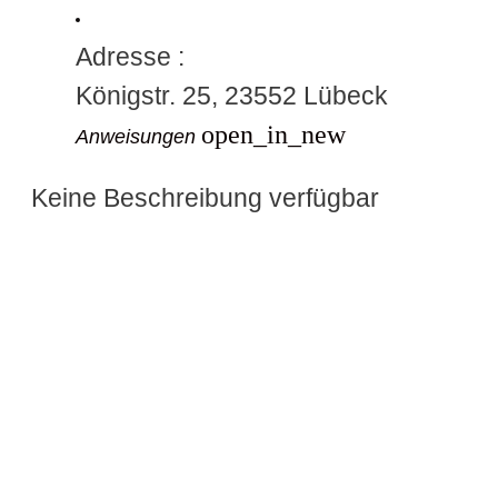
ofil
Adresse :
Königstr. 25, 23552 Lübeck
er Modus
open_in_new
Anweisungen
Keine Beschreibung verfügbar
r Modus