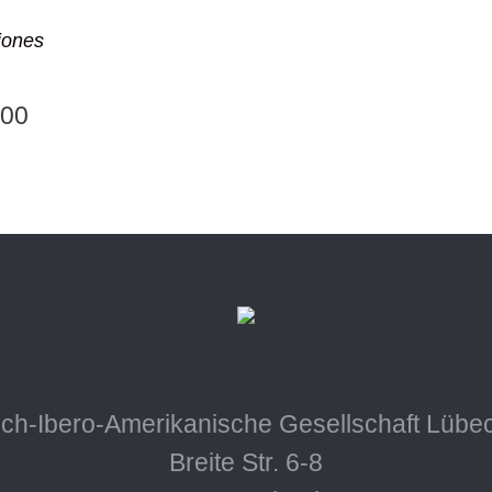
iones
:00
ch-Ibero-Amerikanische Gesellschaft Lübec
Breite Str. 6-8