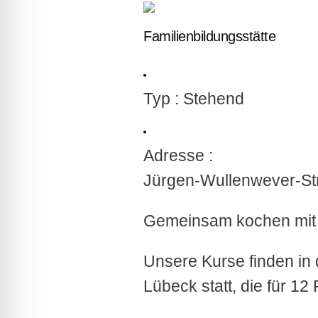
lssicheres Profil
Familienbildungsstätte
-freundlicher Modus
Typ : Stehend
den-Modus
Adresse :
psie-sicherer Modus
Jürgen-Wullenwever-St
Gemeinsam kochen mit A
Unsere Kurse finden in
Lübeck statt, die für 12