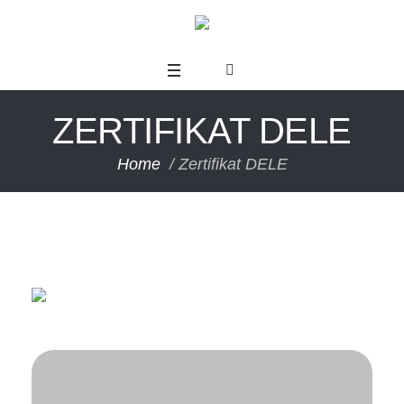
ZERTIFIKAT DELE
Home
/
Zertifikat DELE
us