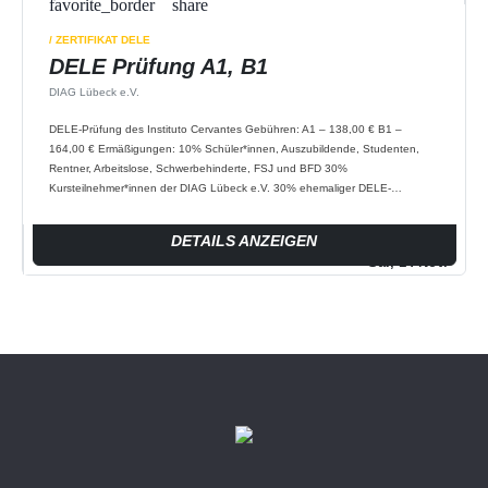
favorite_border
share
/ ZERTIFIKAT DELE
DELE Prüfung A1, B1
DIAG Lübeck e.V.
DELE-Prüfung des Instituto Cervantes Gebühren: A1 – 138,00 € B1 –
164,00 € Ermäßigungen: 10% Schüler*innen, Auszubildende, Studenten,
Rentner, Arbeitslose, Schwerbehinderte, FSJ und BFD 30%
Kursteilnehmer*innen der DIAG Lübeck e.V. 30% ehemaliger DELE-
Teilnehmer*innen Bitte melden…
DETAILS ANZEIGEN
Sa., 14 Nov.