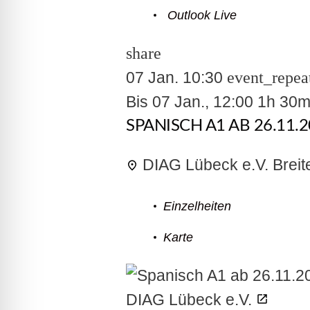
lssicheres Profil
Outlook Live
share
-freundlicher Modus
07 Jan.
10:30
event_repea
Bis
07 Jan., 12:00
1h 30
den-Modus
SPANISCH A1 AB 26.11.
psie-sicherer Modus
DIAG Lübeck e.V.
Breit
Einzelheiten
Karte
DIAG Lübeck e.V.