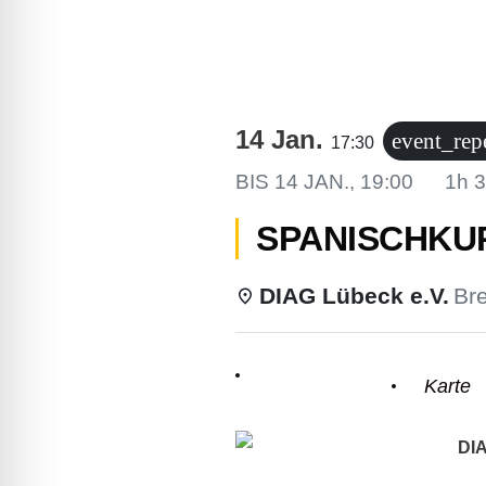
lssicheres Profil
-freundlicher Modus
14 Jan.
event_rep
17:30
den-Modus
BIS
14 JAN., 19:00
1h 
SPANISCHKURS
psie-sicherer Modus
DIAG Lübeck e.V.
Bre
Einzelheiten
Karte
DIA