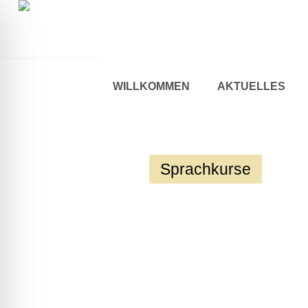
WILLKOMMEN
AKTUELLES
Sprachkurse
ehinderten-Modus