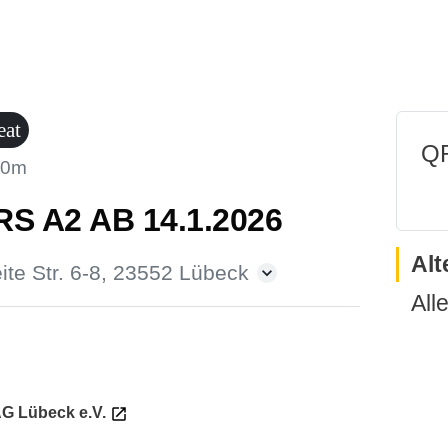
eat
QR
30m
 A2 AB 14.1.2026
Alt
ite Str. 6-8, 23552 Lübeck
All
G Lübeck e.V.