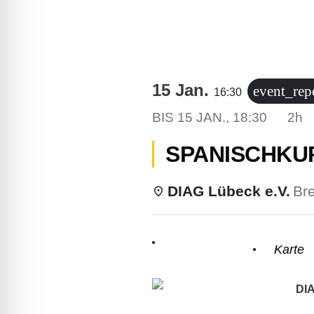
lssicheres Profil
-freundlicher Modus
15 Jan.
event_rep
16:30
den-Modus
BIS
15 JAN., 18:30
2h
SPANISCHKUR
psie-sicherer Modus
DIAG Lübeck e.V.
Bre
Einzelheiten
Karte
DIA