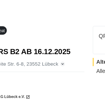
eat
QR
S B2 AB 16.12.2025
Alt
ite Str. 6-8, 23552 Lübeck
All
G Lübeck e.V.