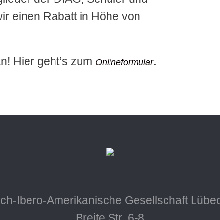
r einen Rabatt in Höhe von
an! Hier geht’s zum
.
Onlineformular
ch-Ibero-Amerikanische Gesellschaft Lübec
Breite Str. 6-8