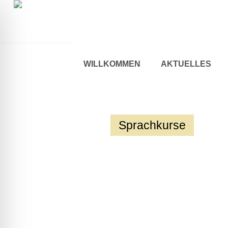
WILLKOMMEN
AKTUELLES
Sprachkurse
ehinderten-Modus