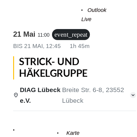
ofil
Outlook
Live
er Modus
21 Mai
event_repeat
11:00
BIS
21 MAI, 12:45
1h 45m
STRICK- UND
HÄKELGRUPPE
r Modus
DIAG Lübeck
Breite Str. 6-8, 23552
e.V.
Lübeck
Einzelheiten
Karte