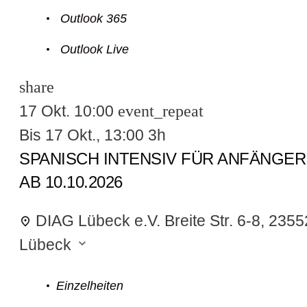
ofil
Outlook 365
Outlook Live
er Modus
share
17 Okt.
10:00
event_repeat
Bis
17 Okt., 13:00
3h
SPANISCH INTENSIV FÜR ANFÄNGER
r Modus
AB 10.10.2026
DIAG Lübeck e.V.
Breite Str. 6-8, 2355
Lübeck
Einzelheiten