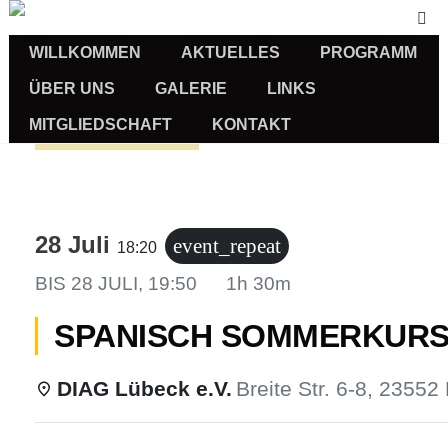
WILLKOMMEN
AKTUELLES
PROGRAMM
ÜBER UNS
GALERIE
LINKS
MITGLIEDSCHAFT
KONTAKT
Sprachkurse
28 Juli
event_repeat
18:20
BIS
28 JULI, 19:50
1h 30m
SPANISCH SOMMERKURS
DIAG Lübeck e.V.
Breite Str. 6-8, 23552
us