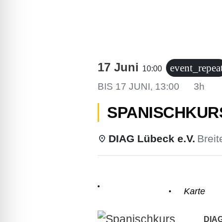
lssicheres Profil
-freundlicher Modus
17 Juni
event_repea
10:00
den-Modus
BIS
17 JUNI, 13:00
3h
SPANISCHKURS 
psie-sicherer Modus
DIAG Lübeck e.V.
Breit
Einzelheiten
Karte
DIAG