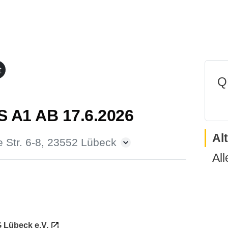
t
Q
A1 AB 17.6.2026
Al
e Str. 6-8, 23552 Lübeck
All
 Lübeck e.V.