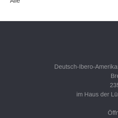
Alle
Deutsch-Ibero-Amerikan
Bre
23
im Haus der L
Öff