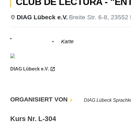
CLUB DE LECTURA - "ENT
DIAG Lübeck e.V.
Breite Str. 6-8, 23552
odus
Einzelheiten
Karte
DIAG Lübeck e.V.
dus
ORGANISIERT VON
DIAG Lübeck Sprachk
Kurs Nr. L-304