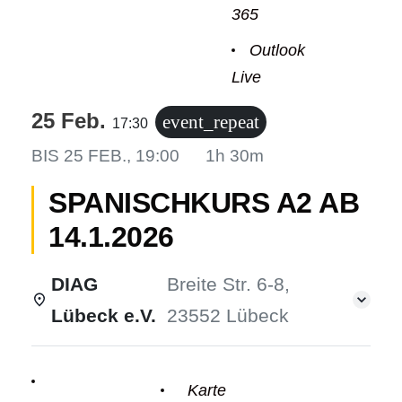
365
Outlook
Live
odus
25 Feb.
event_repeat
17:30
BIS
25 FEB., 19:00
1h 30m
SPANISCHKURS A2 AB
14.1.2026
dus
DIAG
Breite Str. 6-8,
Lübeck e.V.
23552 Lübeck
Einzelheiten
Karte