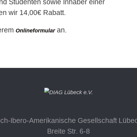
nd Studenten sowie Inhaber einer
n wir 14,00€ Rabatt.
serem
an.
Onlineformular
ch-Ibero-Amerikanische Gesellschaft Lübec
Breite Str. 6-8