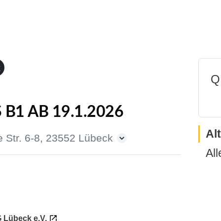
t
Q
B1 AB 19.1.2026
Al
e Str. 6-8, 23552 Lübeck
All
 Lübeck e.V.