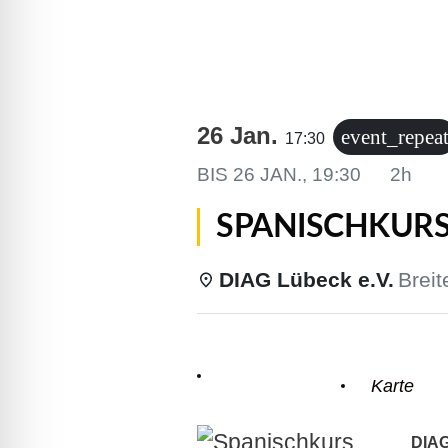
lssicheres Profil
-freundlicher Modus
26 Jan.
event_repea
17:30
den-Modus
BIS
26 JAN., 19:30
2h
SPANISCHKURS 
psie-sicherer Modus
DIAG Lübeck e.V.
Breit
Einzelheiten
Karte
DIAG