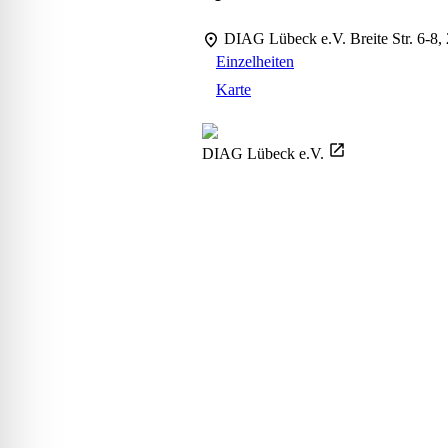
lssicheres Profil
DIAG Lübeck e.V.
Breite Str. 6-
Einzelheiten
-freundlicher Modus
Karte
den-Modus
DIAG Lübeck e.V.
psie-sicherer Modus