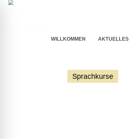
WILLKOMMEN
AKTUELLES
Sprachkurse
ehinderten-Modus