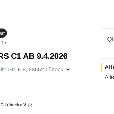
eat
QR
30m
S C1 AB 9.4.2026
Alt
ite Str. 6-8, 23552 Lübeck
All
G Lübeck e.V.