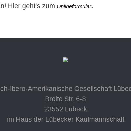
an! Hier geht’s zum
.
Onlineformular
ch-Ibero-Amerikanische Gesellschaft Lübec
Breite Str. 6-8
23552 Lübeck
im Haus der Lübecker Kaufmannschaft