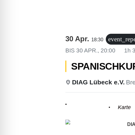
lssicheres Profil
-freundlicher Modus
30 Apr.
event_rep
18:30
den-Modus
BIS
30 APR., 20:00
1h 
SPANISCHKUR
psie-sicherer Modus
DIAG Lübeck e.V.
Bre
Einzelheiten
Karte
DIA