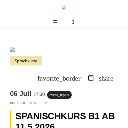
Sprachkurse
favorite_border
share
06 Juli
17:30
event_repeat
BIS
06 JULI, 19:30
2h
SPANISCHKURS B1 AB
us
11.5.2026