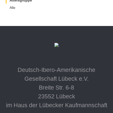
Altersgruppe
Alle
Deutsch-Ibero-Amerikanische
Gesellschaft Lübeck e.V.
Breite Str. 6-8
23552 Lübeck
im Haus der Lübecker Kaufmannschaft