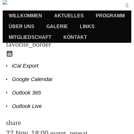
WILLKOMMEN
AKTUELLES
PROGRAMM
ÜBER UNS
GALERIE
LINKS
Sprachkurse
MITGLIEDSCHAFT
KONTAKT
favorite_border
iCal Export
Google Calendar
Outlook 365
Outlook Live
us
share
27 Nov.
18:00
event_repeat