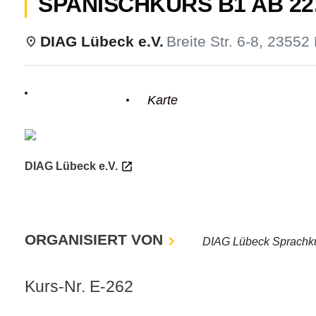
SPANISCHKURS B1 AB 22.
DIAG Lübeck e.V.
Breite Str. 6-8, 23552
odus
Einzelheiten
Karte
DIAG Lübeck e.V.
dus
ORGANISIERT VON
DIAG Lübeck Sprachk
Kurs-Nr. E-262