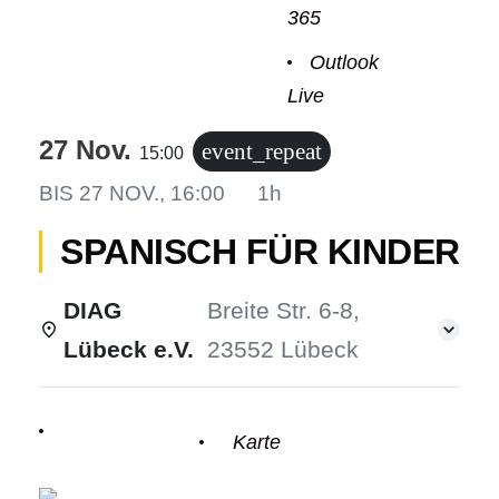
365
Outlook
Live
odus
27 Nov.
event_repeat
15:00
BIS
27 NOV., 16:00
1h
SPANISCH FÜR KINDER
dus
DIAG
Breite Str. 6-8,
Lübeck e.V.
23552 Lübeck
Einzelheiten
Karte