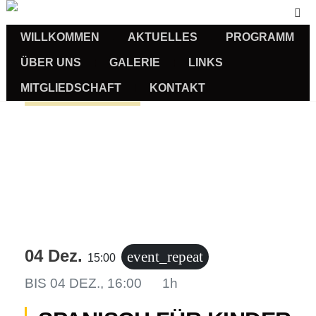
WILLKOMMEN
AKTUELLES
PROGRAMM
ÜBER UNS
GALERIE
LINKS
MITGLIEDSCHAFT
KONTAKT
Sprachkurse
04 Dez.
event_repeat
15:00
BIS
04 DEZ., 16:00
1h
us