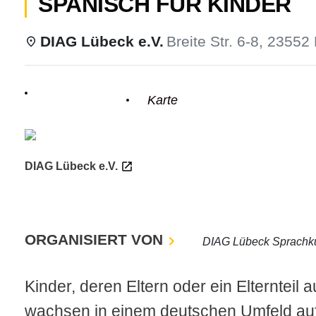
SPANISCH FÜR KINDER
DIAG Lübeck e.V.
Breite Str. 6-8, 23552
odus
Einzelheiten
Karte
DIAG Lübeck e.V.
dus
ORGANISIERT VON
DIAG Lübeck Sprachk
Kinder, deren Eltern oder ein Elternte
wachsen in einem deutschen Umfeld auf 