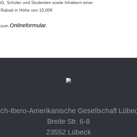
DIAG, Schüler und Studenten sowie Inhabern einer
 Rabatt in Höhe von 10,00€
Onlineformular
s zum
.
ch-Ibero-Amerikanische Gesellschaft Lübec
Breite Str. 6-8
23552 Lübeck