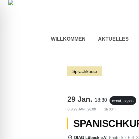
WILLKOMMEN
AKTUELLES
Sprachkurse
29 Jan.
18:30
event_repeat
BIS
29 JAN., 20:00
1h 30m
ehinderten-Modus
SPANISCHKUR
DIAG Lübeck e.V.
Breite Str. 6-8,