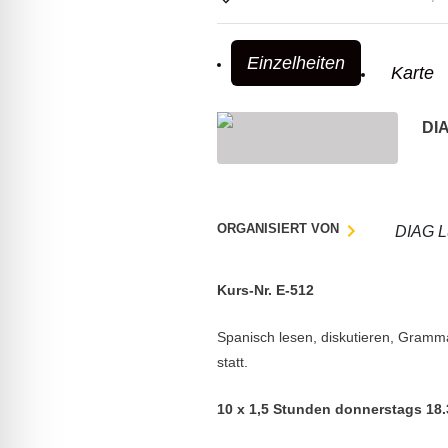
lssicheres Profil
Einzelheiten
Karte
-freundlicher Modus
DIA
den-Modus
psie-sicherer Modus
ORGANISIERT VON
DIAG L
Kurs-Nr. E-512
Spanisch lesen, diskutieren, Grammat
statt.
10 x 1,5 Stunden donnerstags 18.3