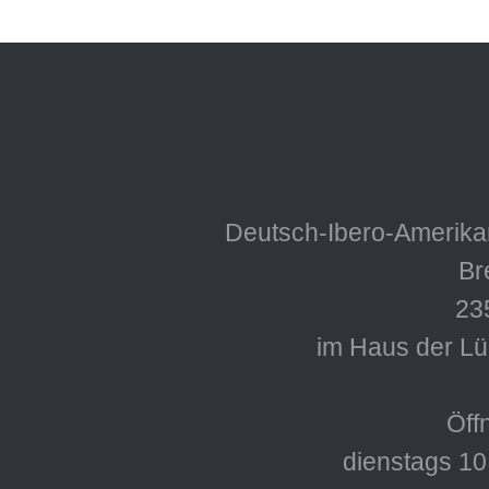
Deutsch-Ibero-Amerikan
Bre
23
im Haus der L
Öff
dienstags 10