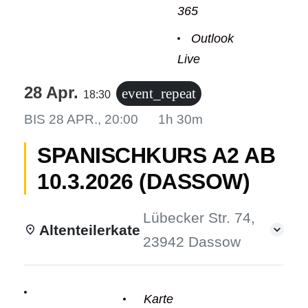
365
Outlook
Live
odus
28 Apr.
event_repeat
18:30
BIS
28 APR., 20:00
1h 30m
SPANISCHKURS A2 AB
10.3.2026 (DASSOW)
dus
Lübecker Str. 74,
Altenteilerkate
23942 Dassow
Einzelheiten
Karte