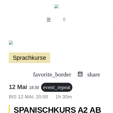
Sprachkurse
favorite_border
share
12 Mai
event_repeat
18:30
BIS
12 MAI, 20:00
1h 30m
us
SPANISCHKURS A2 AB