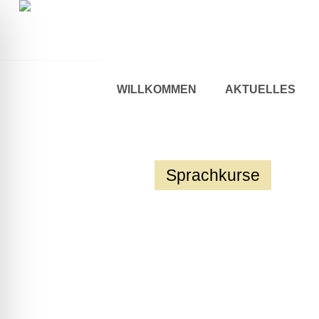
WILLKOMMEN
AKTUELLES
Sprachkurse
ehinderten-Modus