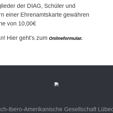
tglieder der DIAG, Schüler und
rn einer Ehrenamtskarte gewähren
öhe von 10,00€
an! Hier geht’s zum
Onlineformular.
ch-Ibero-Amerikanische Gesellschaft Lübec