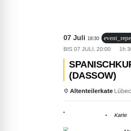
lssicheres Profil
-freundlicher Modus
07 Juli
event_repe
18:30
den-Modus
BIS
07 JULI, 20:00
1h 
SPANISCHKURS
psie-sicherer Modus
(DASSOW)
Altenteilerkate
Lübec
Einzelheiten
Karte