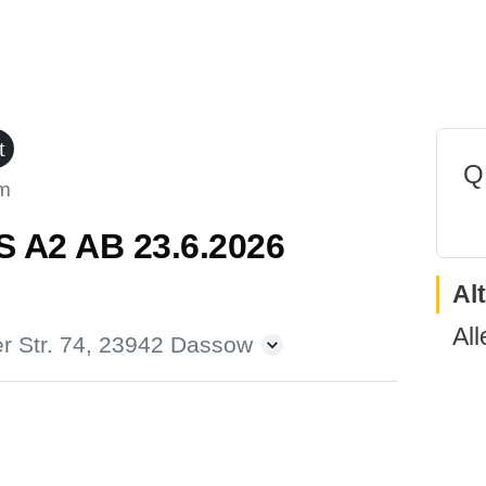
t
Q
m
A2 AB 23.6.2026
Al
All
r Str. 74, 23942 Dassow