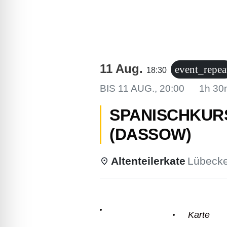
lssicheres Profil
-freundlicher Modus
11 Aug.
event_repea
18:30
den-Modus
BIS
11 AUG., 20:00
1h 30
SPANISCHKURS 
psie-sicherer Modus
(DASSOW)
Altenteilerkate
Lübecke
Einzelheiten
Karte